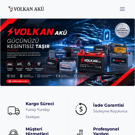
Skip
to
content
Kargo Süreci
İade Garantisi
Yurtiçi Yurtdışı
Sözleşme Koşulunca
Sevkiyat
Müşteri
Profesyonel
Hizmetleri
Yardım