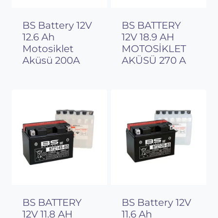
BS Battery 12V
BS BATTERY
12.6 Ah
12V 18.9 AH
Motosiklet
MOTOSİKLET
Aküsü 200A
AKÜSÜ 270 A
BS BATTERY
BS Battery 12V
12V 11.8 AH
11.6 Ah