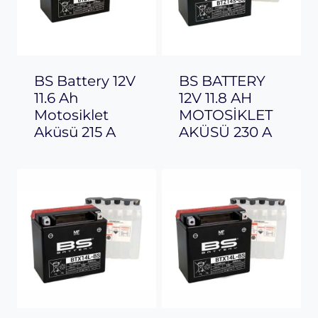
BS Battery 12V
BS BATTERY
11.6 Ah
12V 11.8 AH
Motosiklet
MOTOSİKLET
Aküsü 215 A
AKÜSÜ 230 A