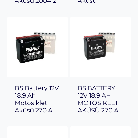
Aküsü 200A 2
Aküsü
BS Battery 12V
BS BATTERY
18.9 Ah
12V 18.9 AH
Motosiklet
MOTOSİKLET
Aküsü 270 A
AKÜSÜ 270 A