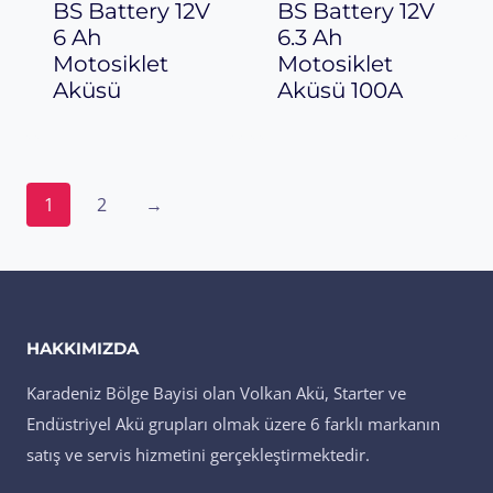
BS Battery 12V
BS Battery 12V
6 Ah
6.3 Ah
Motosiklet
Motosiklet
Aküsü
Aküsü 100A
1
2
→
HAKKIMIZDA
Karadeniz Bölge Bayisi olan Volkan Akü, Starter ve
Endüstriyel Akü grupları olmak üzere 6 farklı markanın
satış ve servis hizmetini gerçekleştirmektedir.