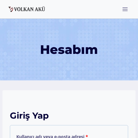
Skip
to
content
Hesabım
Giriş Yap
G
Kullanıcı adı veya e-posta adresi
*