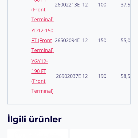
26002213E
12
100
37,5
(Front
Terminal)
YD12-150
FT (Front
26502094E
12
150
55,0
Terminal)
YGY12-
190 FT
26902037E
12
190
58,5
(Front
Terminal)
İlgili ürünler