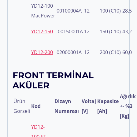
YD12-100
00100004A
12
100 (C10)
28,5
MacPower
YD12-150
00150001A
12
150 (C10)
43,2
YD12-200
02000001A
12
200 (C10)
60,0
FRONT TERMİNAL
AKÜLER
Ağırlık
Ürün
Dizayn
Voltaj
Kapasite
Kod
+- %3
Görseli
Numarası
[V]
[Ah]
[Kg]
YD12-
100-FT