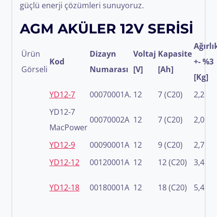
güçlü enerji çözümleri sunuyoruz.
AGM AKÜLER 12V SERİSİ
Ağırlı
Ürün
Dizayn
Voltaj
Kapasite
Kod
+- %3
Görseli
Numarası
[V]
[Ah]
[Kg]
YD12-7
00070001A.
12
7 (C20)
2,2
YD12-7
00070002A
12
7 (C20)
2,0
MacPower
YD12-9
00090001A
12
9 (C20)
2,7
YD12-12
00120001A
12
12 (C20)
3,4
YD12-18
00180001A
12
18 (C20)
5,4