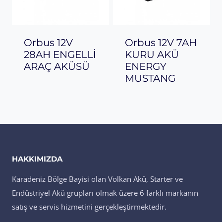
Orbus 12V
Orbus 12V 7AH
28AH ENGELLİ
KURU AKÜ
ARAÇ AKÜSÜ
ENERGY
MUSTANG
HAKKIMIZDA
Karadeniz Bölge Bayisi olan Volkan Akü, Starter ve
Endüstriyel Akü grupları olmak üzere 6 farklı markanın
satış ve servis hizmetini gerçekleştirmektedir.