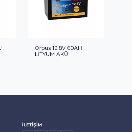
U
Orbus 12,8V 60AH
LİTYUM AKÜ
İLETIŞIM