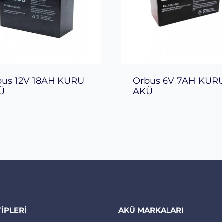
bus 12V 18AH KURU
Orbus 6V 7AH KUR
̈
AKÜ
TIPLERI
AKÜ MARKALARI