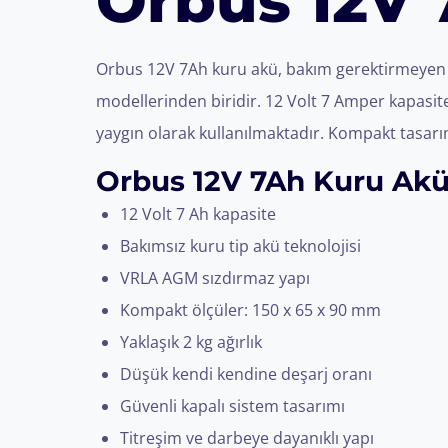
Orbus 12V
Orbus 12V 7Ah kuru akü, bakım gerektirmeyen A
modellerinden biridir. 12 Volt 7 Amper kapasites
yaygın olarak kullanılmaktadır. Kompakt tasar
Orbus 12V 7Ah Kuru Akü 
12 Volt 7 Ah kapasite
Bakımsız kuru tip akü teknolojisi
VRLA AGM sızdırmaz yapı
Kompakt ölçüler: 150 x 65 x 90 mm
Yaklaşık 2 kg ağırlık
Düşük kendi kendine deşarj oranı
Güvenli kapalı sistem tasarımı
Titreşim ve darbeye dayanıklı yapı