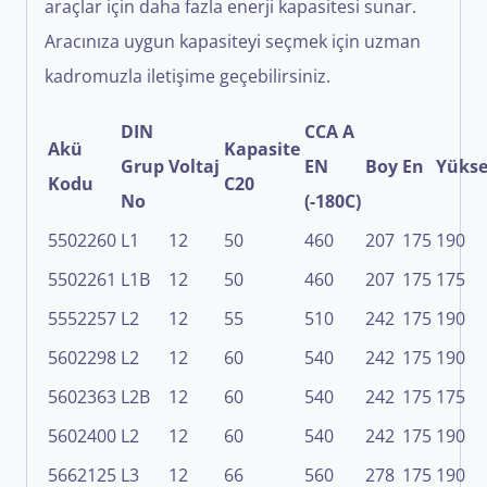
araçlar için daha fazla enerji kapasitesi sunar.
Aracınıza uygun kapasiteyi seçmek için uzman
kadromuzla iletişime geçebilirsiniz.
DIN
CCA A
Akü
Kapasite
Grup
Voltaj
EN
Boy
En
Yükse
Kodu
C20
No
(-18
0
C)
5502260
L1
12
50
460
207
175
190
5502261
L1B
12
50
460
207
175
175
5552257
L2
12
55
510
242
175
190
5602298
L2
12
60
540
242
175
190
5602363
L2B
12
60
540
242
175
175
5602400
L2
12
60
540
242
175
190
5662125
L3
12
66
560
278
175
190