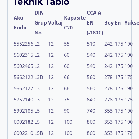
Teknik Tablo
DIN
CCA A
Akü
Kapasite
Grup
Voltaj
EN
Boy
En
Yükse
Kodu
C20
No
(-18
0
C)
5552256
L2
12
55
510
242
175
190
5602315
L2
12
60
540
242
175
190
5602465
L2
12
60
540
242
175
190
5662122
L3B
12
66
560
278
175
175
5662127
L3
12
66
560
278
175
190
5752140
L3
12
75
640
278
175
175
5902185
L5
12
90
740
353
175
190
6002182
L5
12
100
860
353
175
190
6002210
L5B
12
100
860
353
175
175