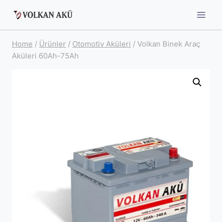
Skip
to
content
Home
/
Ürünler
/
Otomotiv Aküleri
/
Volkan Binek Araç
Aküleri 60Ah-75Ah