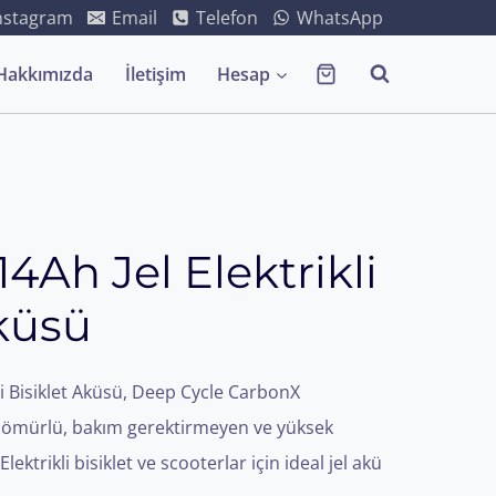
nstagram
Email
Telefon
WhatsApp
Hakkımızda
İletişim
Hesap
14Ah Jel Elektrikli
Aküsü
li Bisiklet Aküsü, Deep Cycle CarbonX
n ömürlü, bakım gerektirmeyen ve yüksek
ektrikli bisiklet ve scooterlar için ideal jel akü