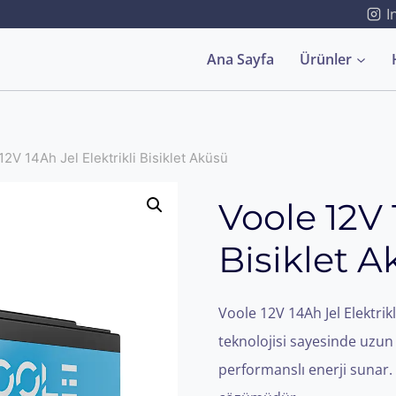
I
Ana Sayfa
Ürünler
12V 14Ah Jel Elektrikli Bisiklet Aküsü
Voole 12V 
Bisiklet 
Voole 12V 14Ah Jel Elektrik
teknolojisi sayesinde uzu
performanslı enerji sunar. El