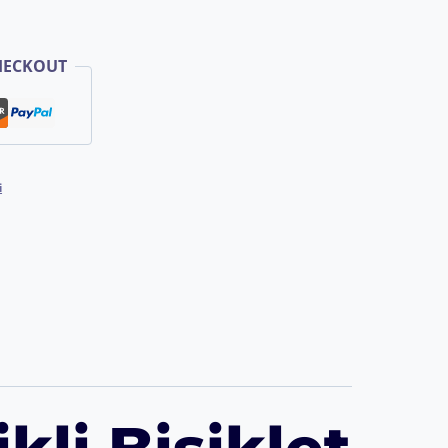
HECKOUT
i