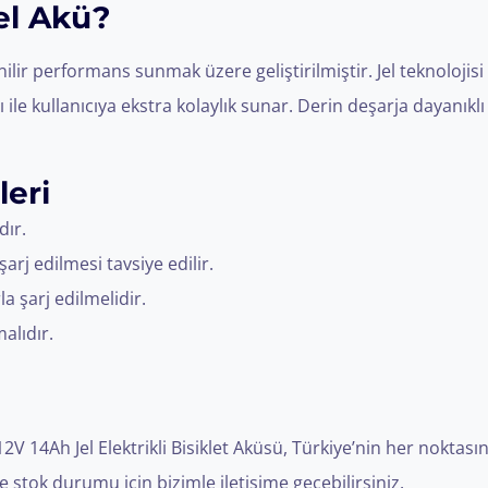
el Akü?
nilir performans sunmak üzere geliştirilmiştir. Jel teknoloji
le kullanıcıya ekstra kolaylık sunar. Derin deşarja dayanıklı 
leri
dır.
 edilmesi tavsiye edilir.
a şarj edilmelidir.
alıdır.
 14Ah Jel Elektrikli Bisiklet Aküsü, Türkiye’nin her noktasın
 stok durumu için bizimle iletişime geçebilirsiniz.