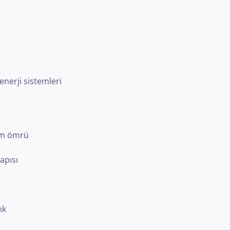
 enerji sistemleri
rim ömrü
apısı
ık