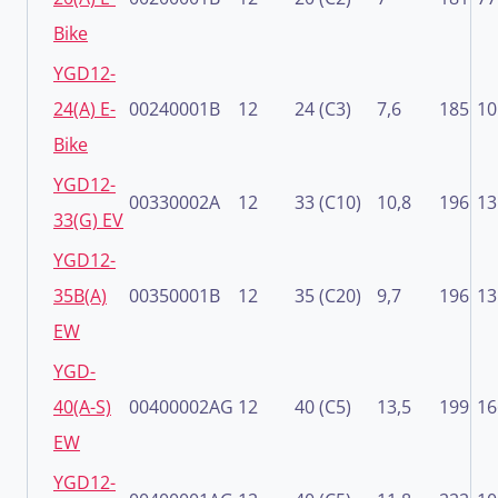
Bike
YGD12-
24(A) E-
00240001B
12
24 (C3)
7,6
185
10
Bike
YGD12-
00330002A
12
33 (C10)
10,8
196
13
33(G) EV
YGD12-
35B(A)
00350001B
12
35 (C20)
9,7
196
13
EW
YGD-
40(A-S)
00400002AG
12
40 (C5)
13,5
199
16
EW
YGD12-