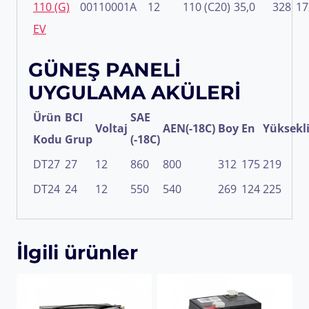
110 (G)
00110001A
12
110 (C20)
35,0
328
17
EV
GÜNEŞ PANELİ
UYGULAMA AKÜLERİ
Ürün
BCI
SAE
Voltaj
AEN(-18C)
Boy
En
Yüksekl
Kodu
Grup
(-18C)
DT27
27
12
860
800
312
175
219
DT24
24
12
550
540
269
124
225
İlgili ürünler