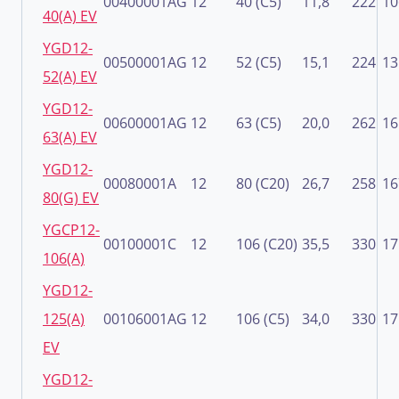
00400001AG
12
40 (C5)
11,8
222
10
40(A) EV
YGD12-
00500001AG
12
52 (C5)
15,1
224
13
52(A) EV
YGD12-
00600001AG
12
63 (C5)
20,0
262
16
63(A) EV
YGD12-
00080001A
12
80 (C20)
26,7
258
16
80(G) EV
YGCP12-
00100001C
12
106 (C20)
35,5
330
17
106(A)
YGD12-
125(A)
00106001AG
12
106 (C5)
34,0
330
17
EV
YGD12-