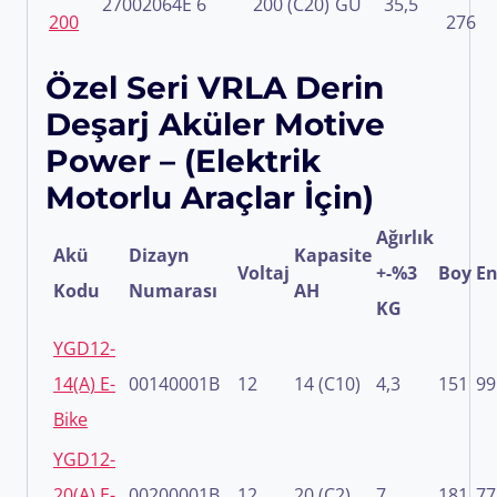
27002064E
6
200 (C20)
GU
35,5
200
276
Özel Seri VRLA Derin
Deşarj Aküler Motive
Power – (Elektrik
Motorlu Araçlar İçin)
Ağırlık
Akü
Dizayn
Kapasite
Voltaj
+-%3
Boy
E
Kodu
Numarası
AH
KG
YGD12-
14(A) E-
00140001B
12
14 (C10)
4,3
151
99
Bike
YGD12-
20(A) E-
00200001B
12
20 (C2)
7
181
77