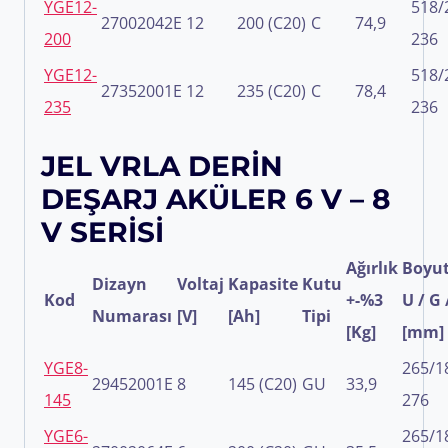
YGE12-
518/
27002042E
12
200 (C20)
C
74,9
200
236
YGE12-
518/
27352001E
12
235 (C20)
C
78,4
235
236
JEL VRLA DERİN
DEŞARJ AKÜLER 6 V – 8
V SERİSİ
Ağırlık
Boyut
Dizayn
Voltaj
Kapasite
Kutu
Kod
+-%3
U / G 
Numarası
[V]
[Ah]
Tipi
[Kg]
[mm]
YGE8-
265/1
29452001E
8
145 (C20)
GU
33,9
145
276
YGE6-
265/1