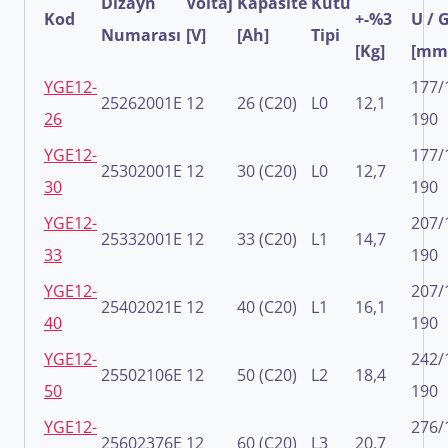
Dizayn
Voltaj
Kapasite
Kutu
Kod
+-%3
U / G
Numarası
[V]
[Ah]
Tipi
[Kg]
[mm
YGE12-
177/
25262001E
12
26 (C20)
L0
12,1
26
190
YGE12-
177/
25302001E
12
30 (C20)
L0
12,7
30
190
YGE12-
207/
25332001E
12
33 (C20)
L1
14,7
33
190
YGE12-
207/
25402021E
12
40 (C20)
L1
16,1
40
190
YGE12-
242/
25502106E
12
50 (C20)
L2
18,4
50
190
YGE12-
276/
25602376E
12
60 (C20)
L3
20,7