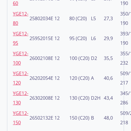
60
190
YGE12-
350/
25802034E
12
80 (C20)
L5
27,3
80
190
YGE12-
393/
25952015E
12
95 (C20)
L6
29,9
95
190
YGE12-
355/
26002108E
12
100 (C20)
D2
35,5
100
232
YGE12-
509/
26202054E
12
120 (C20)
A
40,6
120
217
YGE12-
345/
26302008E
12
130 (C20)
D2H
43,4
130
286
YGE12-
509/
26502132E
12
150 (C20)
B
48,0
150
218