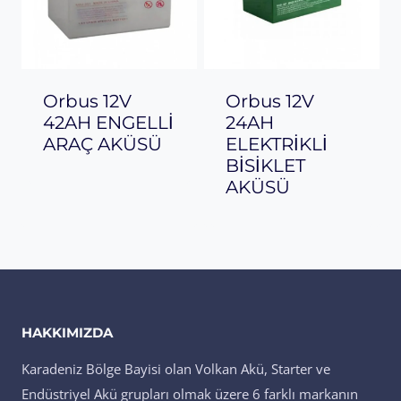
Orbus 12V
Orbus 12V
42AH ENGELLİ
24AH
ARAÇ AKÜSÜ
ELEKTRİKLİ
BİSİKLET
AKÜSÜ
HAKKIMIZDA
Karadeniz Bölge Bayisi olan Volkan Akü, Starter ve
Endüstriyel Akü grupları olmak üzere 6 farklı markanın