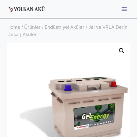
Skip
to
content
Home
/
Ürünler
/
Endüstriyel Aküler
/
Jel ve VRLA Derin
Deşarj Aküler